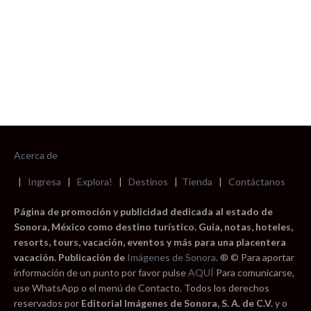
Acerca de
|
Ingresa
|
Explora!
|
Destinos
|
Tienda
|
Contáctanos
Página de promoción y publicidad dedicada al estado de
Sonora, México como destino turístico. Guia, notas, hoteles,
resorts, tours, vacación, eventos y más para una placentera
vacación. Publicación de
Imágenes de Sonora
. ® © Para aportar
información de un punto por favor pulse
AQUÍ
Para comunicarse,
use WhatsApp o el menú de Contacto. Todos los derechos
reservados por
Editorial Imágenes de Sonora, S. A. de C.V.
y o