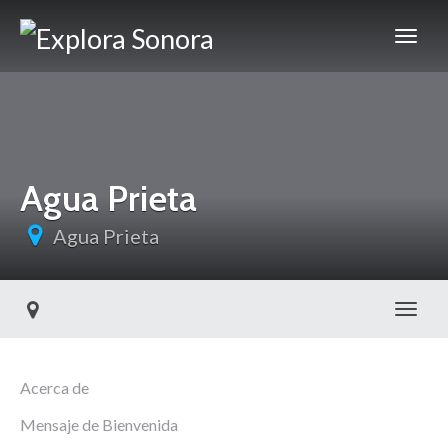
Agua Prieta
Agua Prieta
Toggl
Acerca de
Mensaje de Bienvenida