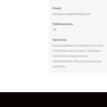
Email
Herzayenta@hotmail.com
Habitaciones
18
Servicios
Estacionamiento privado, Efectivo,
Televisión en el cuarto, Business
Center, Restaurante en
remodelación, Reservaciones por
teléfono