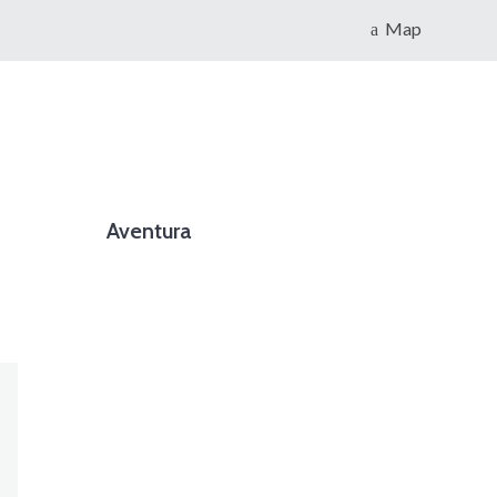
Map
Aventura
foto cortesía de beachboyzsc.com