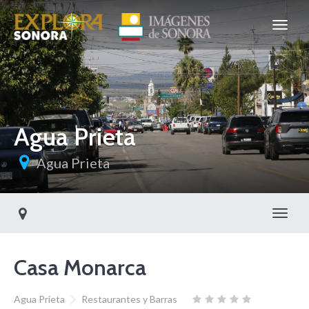
Agua Prieta
Agua Prieta
Toggl
Casa Monarca
Agua Prieta
Restaurantes y Barras