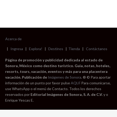
Acerca de
|
Ingresa
|
Explora!
|
Destinos
|
Tienda
|
Contáctanos
Página de promoción y publicidad dedicada al estado de
Sonora, México como destino turístico. Guia, notas, hoteles,
resorts, tours, vacación, eventos y más para una placentera
vacación. Publicación de
Imágenes de Sonora
. ® © Para aportar
información de un punto por favor pulse
AQUÍ
Para comunicarse,
use WhatsApp o el menú de Contacto. Todos los derechos
reservados por
Editorial Imágenes de Sonora, S. A. de C.V.
y o
Enrique Yescas E.