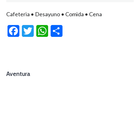
Cafeteria • Desayuno • Comida • Cena
Facebook
Twitter
WhatsApp
Compartir
Aventura
foto cortesía de beachboyzsc.com