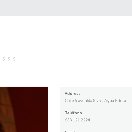
Address
Calle 5 avenida 8 y 9 , Agua Prieta
Teléfono
633 121 2224