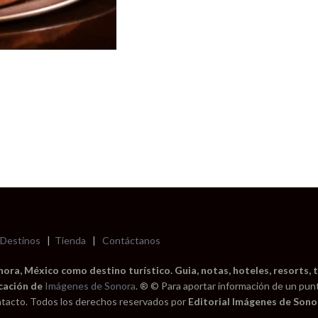
Destinos
|
Tienda
|
Contáctanos
ra, México como destino turístico. Guia, notas, hoteles, resorts, t
cación de
Imágenes de Sonora
. ® © Para aportar información de un pun
tacto. Todos los derechos reservados por
Editorial Imágenes de Sonor