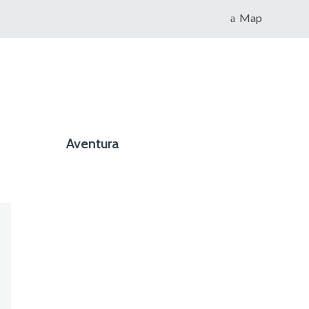
Map
Aventura
foto cortesía de beachboyzsc.com