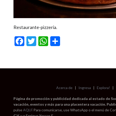
Restaurante-pizzería.
Facebook
Twitter
WhatsApp
Compartir
Acerca de
|
Ingresa
|
Explora!
|
Página de promoción y publicidad dedicada al estado de Sono
vacación, eventos y más para una placentera vacación. Publi
pulse
AQUÍ
Para comunicarse, use WhatsApp o el menú de Con
C.V.
y o Enrique Yescas E.