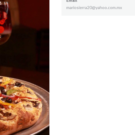
Email
mariosierra20@yahoo.com.mx