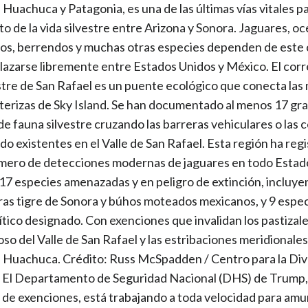
Huachuca y Patagonia, es una de las últimas vías vitales pa
o de la vida silvestre entre Arizona y Sonora. Jaguares, oc
os, berrendos y muchas otras especies dependen de este
lazarse libremente entre Estados Unidos y México. El cor
estre de San Rafael es un puente ecológico que conecta la
terizas de Sky Island. Se han documentado al menos 17 gr
de fauna silvestre cruzando las barreras vehiculares o las 
o existentes en el Valle de San Rafael. Esta región ha regi
ero de detecciones modernas de jaguares en todo Estad
 17 especies amenazadas y en peligro de extinción, incluy
as tigre de Sonora y búhos moteados mexicanos, y 9 espe
rítico designado. Con exenciones que invalidan los pastizal
so del Valle de San Rafael y las estribaciones meridionales
Huachuca. Crédito: Russ McSpadden / Centro para la Div
. El Departamento de Seguridad Nacional (DHS) de Trump,
de exenciones, está trabajando a toda velocidad para amur