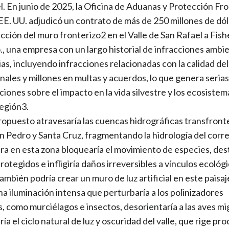
l. En junio de 2025, la Oficina de Aduanas y Protección Fr
EE. UU. adjudicó un contrato de más de 250 millones de dó
ucción del muro fronterizo2 en el Valle de San Rafael a Fis
., una empresa con un largo historial de infracciones ambie
as, incluyendo infracciones relacionadas con la calidad del 
nales y millones en multas y acuerdos, lo que genera serias
iones sobre el impacto en la vida silvestre y los ecosistem
región3.
ropuesto atravesaría las cuencas hidrográficas transfront
San Pedro y Santa Cruz, fragmentando la hidrología del corr
ra en esta zona bloquearía el movimiento de especies, dest
rotegidos e infligiría daños irreversibles a vínculos ecológ
También podría crear un muro de luz artificial en este paisaj
na iluminación intensa que perturbaría a los polinizadores
, como murciélagos e insectos, desorientaría a las aves mi
ía el ciclo natural de luz y oscuridad del valle, que rige pr