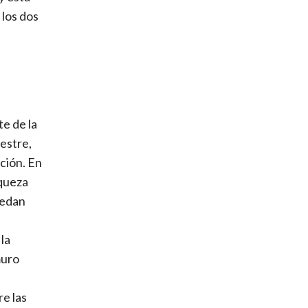
 los dos
e de la
estre,
ción. En
iqueza
uedan
 la
muro
re las