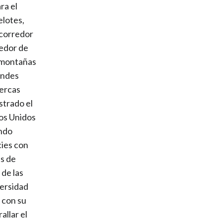
ra el
elotes,
 corredor
redor de
s montañas
andes
cercas
strado el
os Unidos
endo
cies con
es de
 de las
ersidad
 con su
allar el