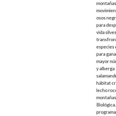
montañas 
movimient
osos negr
para desp
vida silv
transfron
especies 
para ganad
mayor núm
y alberga
salamandr
hábitat c
lecho roco
montañas 
Biológica
programa 