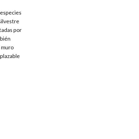
 especies
silvestre
tadas por
mbién
o muro
mplazable