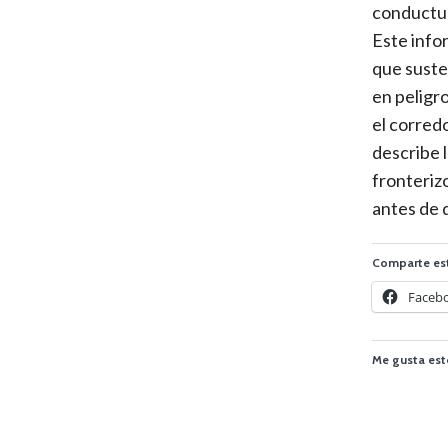
conductual
Este info
que susten
en peligr
el corredo
describe 
fronteriz
antes de 
Comparte es
Faceb
Me gusta est