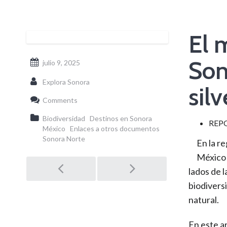
El 
Son
julio 9, 2025
Explora Sonora
silv
Comments
Biodiversidad
Destinos en Sonora
REP
México
Enlaces a otros documentos
Sonora Norte
En la re
México 
Post
lados de 
biodivers
navigation
natural.
En este a