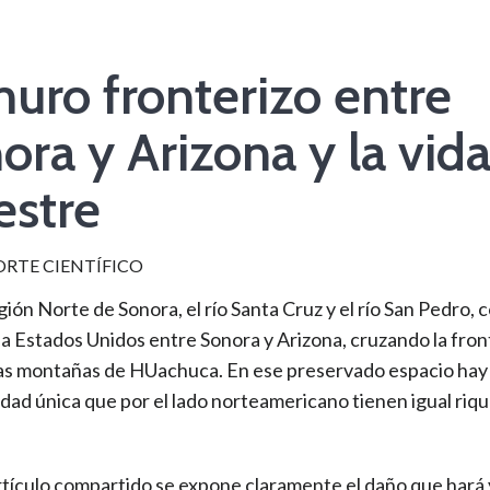
muro fronterizo entre
ora y Arizona y la vid
estre
ORTE CIENTÍFICO
gión Norte de Sonora, el río Santa Cruz y el río San Pedro, 
a Estados Unidos entre Sonora y Arizona, cruzando la front
las montañas de HUachuca. En ese preservado espacio hay
idad única que por el lado norteamericano tienen igual riq
rtículo compartido se expone claramente el daño que hará 