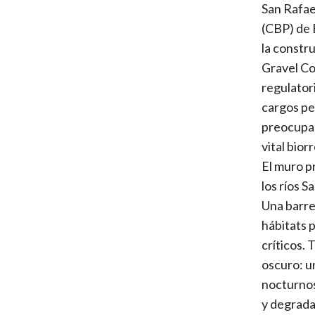
San Rafae
(CBP) de 
la constr
Gravel Co
regulatori
cargos pe
preocupac
vital bior
El muro p
los ríos 
Una barre
hábitats p
críticos. 
oscuro: u
nocturnos
y degradar