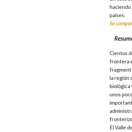
haciendo 
países.
Se compart
Resum
Cientos d
frontera 
fragmenta
la región 
biológica
unos poco
importante
administr
fronteriz
El Valle 