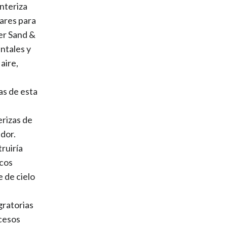
onteriza
lares para
her Sand &
ntales y
aire,
as de esta
erizas de
edor.
ruiría
icos
e de cielo
gratorias
ocesos