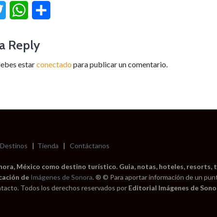
ebook
Twitter
WhatsApp
Compartir
a Reply
debes estar
conectado
para publicar un comentario.
Destinos
|
Tienda
|
Contáctanos
ra, México como destino turístico. Guia, notas, hoteles, resorts, t
cación de
Imágenes de Sonora
. ® © Para aportar información de un pun
tacto. Todos los derechos reservados por
Editorial Imágenes de Sonor