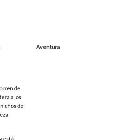
a
Aventura
foto cortesía de beachboyzsc.com
corren de
era a los
 nichos de
ueza
y está