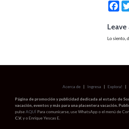
Fac
Leave 
Lo siento, 
Acerca de
|
Ingresa
|
Explora!
|
Página de promoción y publicidad dedicada al estado de Sono
vacación, eventos y más para una placentera vacación. Publi
pulse
AQUÍ
Para comunicarse, use WhatsApp o el menú de Con
C.V.
y o Enrique Yescas E.