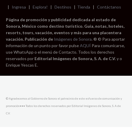
|
Ingresa
|
Explora!
|
Destinos
|
Tienda
|
Contáctanos
Página de promoción y publicidad dedicada al estado de
Sonora, México como destino turístico. Guia, notas, hoteles,
resorts, tours, vacación, eventos y más para una placentera
vacación. Publicación de
Imágenes de Sonora
. ® © Para aportar
información de un punto por favor pulse
AQUÍ
Para comunicarse,
use WhatsApp o el menú de Contacto. Todos los derechos
reservados por
Editorial Imágenes de Sonora, S. A. de C.V.
y o
Enrique Yescas E.
© Agradecemos al Gobierno de Sonora el patrocinio de este esfuerzo de comunicación y
promoción••• Todos los derechos reservados por Editorial Imágenes de Sonora, S. A de
C.V.