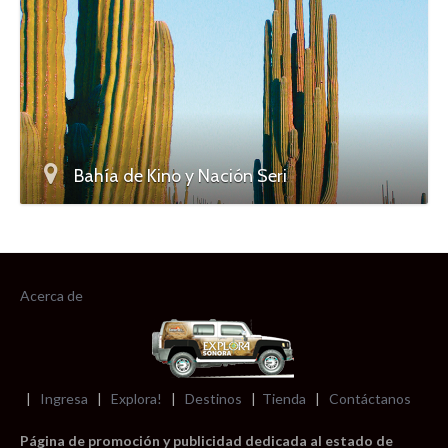
Bahía de Kino y Nación Seri
Acerca de
|
Ingresa
|
Explora!
|
Destinos
|
Tienda
|
Contáctanos
Página de promoción y publicidad dedicada al estado de