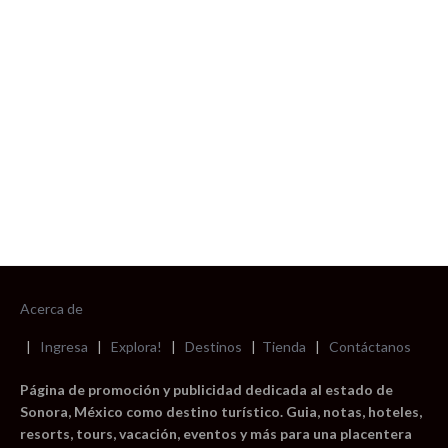
foto cortesía de beachboyzsc.com
Acerca de
|
Ingresa
|
Explora!
|
Destinos
|
Tienda
|
Contáctanos
Página de promoción y publicidad dedicada al estado de
Sonora, México como destino turístico. Guia, notas, hoteles,
resorts, tours, vacación, eventos y más para una placentera