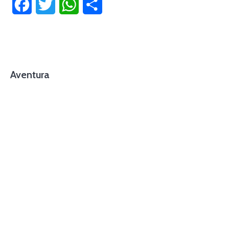
Facebook
Twitter
WhatsApp
Compartir
Aventura
foto cortesía de beachboyzsc.com