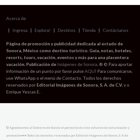
Acerca de
|
Ingresa
|
Explora!
|
Destinos
|
Tienda
|
Contáctanos
Página de promoción y publicidad dedicada al estado de
Sonora, México como destino turístico. Guia, notas, hoteles,
resorts, tours, vacación, eventos y más para una placentera
vacación. Publicación de
Imágenes de Sonora
. ® © Para aportar
información de un punto por favor pulse
AQUÍ
Para comunicarse,
use WhatsApp o el menú de Contacto. Todos los derechos
reservados por
Editorial Imágenes de Sonora, S. A. de C.V.
y o
Enrique Yescas E.
© Agradecemos al Gobierno de Sonora el patrocinio de este esfuerzo de comunicación y
promoción••• Todos los derechos reservados por Editorial Imágenes de Sonora, S. A de