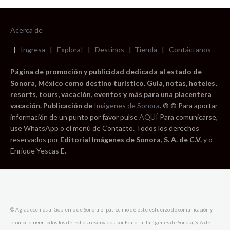
Acerca de
|
Ingresa
|
Explora!
|
Destinos
|
Tienda
|
Contáctanos
Página de promoción y publicidad dedicada al estado de
Sonora, México como destino turístico. Guia, notas, hoteles,
resorts, tours, vacación, eventos y más para una placentera
vacación. Publicación de
Imágenes de Sonora
. ® © Para aportar
información de un punto por favor pulse
AQUÍ
Para comunicarse,
use WhatsApp o el menú de Contacto. Todos los derechos
reservados por
Editorial Imágenes de Sonora, S. A. de C.V.
y o
Enrique Yescas E.
© Agradecemos al Gobierno de Sonora el patrocinio de este esfuerzo de comunicación y
promoción••• Todos los derechos reservados por Editorial Imágenes de Sonora, S. A de