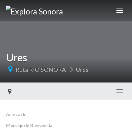
Ures
Ruta RÍO SONORA
Ures
Toggl
Acerca de
Mensaje de Bienvenida