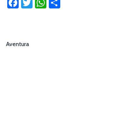
Facebook
Twitter
WhatsApp
Compartir
Aventura
foto cortesía de beachboyzsc.com