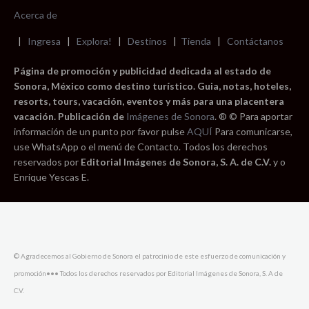
Acerca de
|
Ingresa
|
Explora!
|
Destinos
|
Tienda
|
Contáctanos
Página de promoción y publicidad dedicada al estado de
Sonora, México como destino turístico. Guia, notas, hoteles,
resorts, tours, vacación, eventos y más para una placentera
vacación. Publicación de
Imágenes de Sonora
. ® © Para aportar
información de un punto por favor pulse
AQUÍ
Para comunicarse,
use WhatsApp o el menú de Contacto. Todos los derechos
reservados por
Editorial Imágenes de Sonora, S. A. de C.V.
y o
Enrique Yescas E.
© Agradecemos al Gobierno de Sonora el patrocinio de este esfuerzo de comunicación y
promoción••• Todos los derechos reservados por Editorial Imágenes de Sonora, S. A de
C.V.