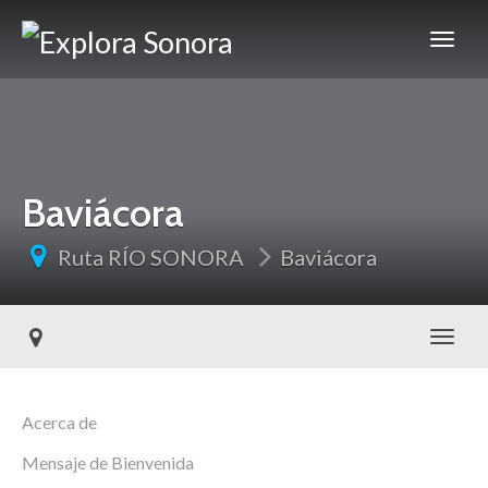
Baviácora
Ruta RÍO SONORA
Baviácora
Toggl
Acerca de
Mensaje de Bienvenida