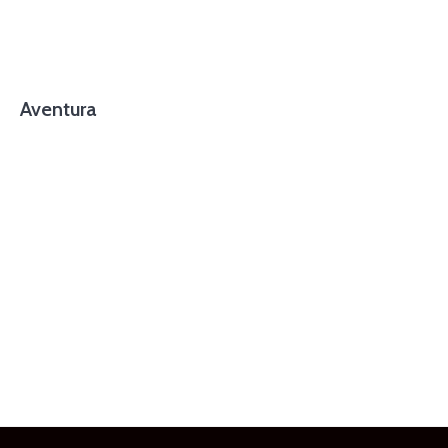
Aventura
foto cortesía de beachboyzsc.com