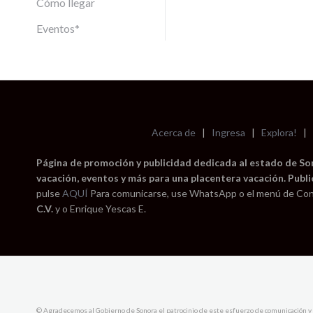
Cómo llegar
Eventos*
Acerca de
|
Ingresa
|
Explora!
|
Página de promoción y publicidad dedicada al estado de Sono
vacación, eventos y más para una placentera vacación. Publi
pulse
AQUÍ
Para comunicarse, use WhatsApp o el menú de Con
C.V.
y o Enrique Yescas E.
© Agradecemos al Gobierno de Sonora el patrocinio de este esfuerzo de comunicación y 