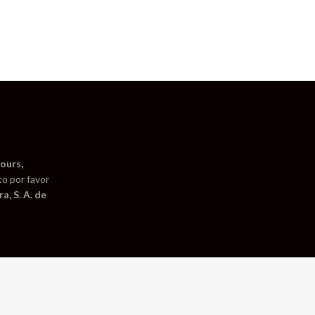
ours,
to por favor
a, S. A. de