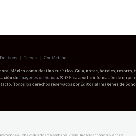
Destinos
|
Tienda
|
Contáctanos
ra, México como destino turístico. Guia, notas, hoteles, resorts, t
cación de
Imágenes de Sonora
. ® © Para aportar información de un pun
tacto. Todos los derechos reservados por
Editorial Imágenes de Sonor
promoción••• Todos los derechos reservados por Editorial Imágenes de Sonora, S. A de C.V.