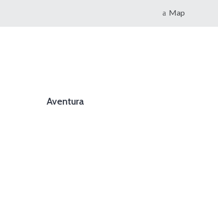
Map
Aventura
foto cortesía de beachboyzsc.com