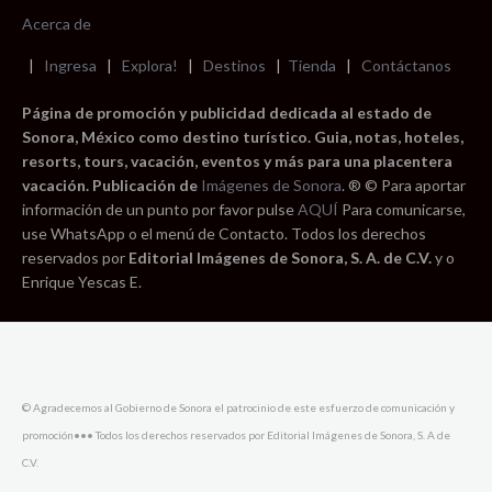
Acerca de
|
Ingresa
|
Explora!
|
Destinos
|
Tienda
|
Contáctanos
Página de promoción y publicidad dedicada al estado de
Sonora, México como destino turístico. Guia, notas, hoteles,
resorts, tours, vacación, eventos y más para una placentera
vacación. Publicación de
Imágenes de Sonora
. ® © Para aportar
información de un punto por favor pulse
AQUÍ
Para comunicarse,
use WhatsApp o el menú de Contacto. Todos los derechos
reservados por
Editorial Imágenes de Sonora, S. A. de C.V.
y o
Enrique Yescas E.
© Agradecemos al Gobierno de Sonora el patrocinio de este esfuerzo de comunicación y
promoción••• Todos los derechos reservados por Editorial Imágenes de Sonora, S. A de
C.V.