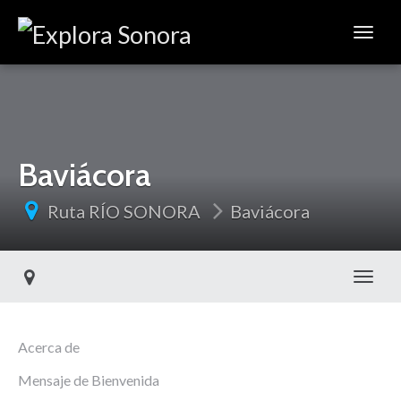
Baviácora
Ruta RÍO SONORA
Baviácora
Toggl
Acerca de
Mensaje de Bienvenida