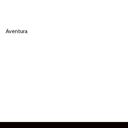
Aventura
foto cortesía de beachboyzsc.com