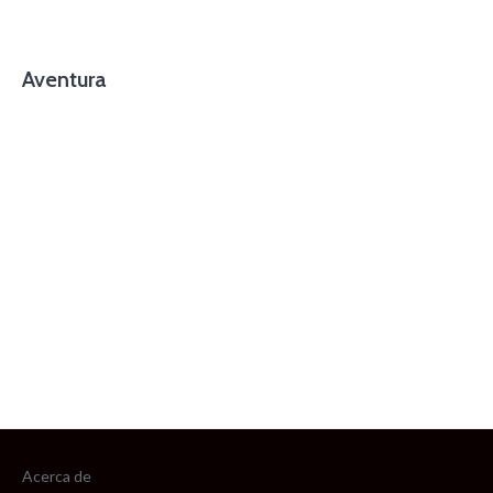
Aventura
foto cortesía de beachboyzsc.com
Acerca de