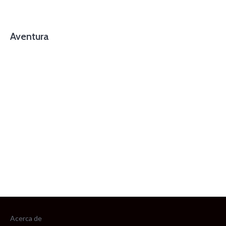
Aventura
foto cortesía de beachboyzsc.com
Acerca de