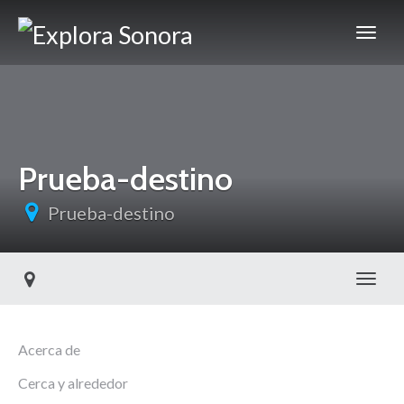
Prueba-destino
Prueba-destino
Toggl
Acerca de
Cerca y alrededor