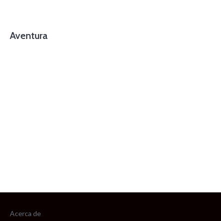
Aventura
foto cortesía de beachboyzsc.com
Acerca de