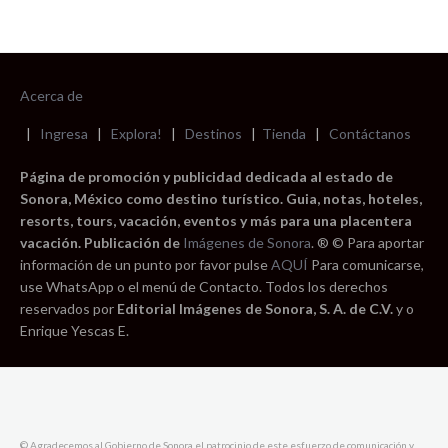
Acerca de
|
Ingresa
|
Explora!
|
Destinos
|
Tienda
|
Contáctanos
Página de promoción y publicidad dedicada al estado de
Sonora, México como destino turístico. Guia, notas, hoteles,
resorts, tours, vacación, eventos y más para una placentera
vacación. Publicación de
Imágenes de Sonora
. ® © Para aportar
información de un punto por favor pulse
AQUÍ
Para comunicarse,
use WhatsApp o el menú de Contacto. Todos los derechos
reservados por
Editorial Imágenes de Sonora, S. A. de C.V.
y o
Enrique Yescas E.
© Agradecemos al Gobierno de Sonora el patrocinio de este esfuerzo de comunicación y