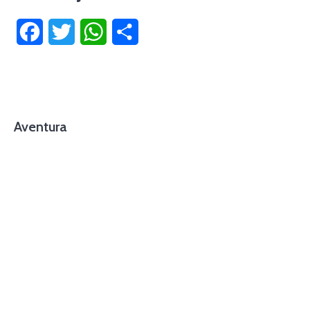
Facebook
Twitter
WhatsApp
Compartir
Aventura
foto cortesía de beachboyzsc.com