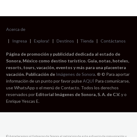
Acerca de
|
Ingresa
|
Explora!
|
Destinos
|
Tienda
|
Contáctanos
Página de promoción y publicidad dedicada al estado de
Sonora, México como destino turístico. Guia, notas, hoteles,
resorts, tours, vacación, eventos y más para una placentera
vacación. Publicación de
Imágenes de Sonora
. ® © Para aportar
información de un punto por favor pulse
AQUÍ
Para comunicarse,
use WhatsApp o el menú de Contacto. Todos los derechos
reservados por
Editorial Imágenes de Sonora, S. A. de C.V.
y o
Enrique Yescas E.
© Agradecemos al Gobierno de Sonora el patrocinio de este esfuerzo de comunicación y