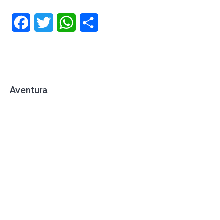
Facebook
Twitter
WhatsApp
Compartir
Aventura
foto cortesía de beachboyzsc.com