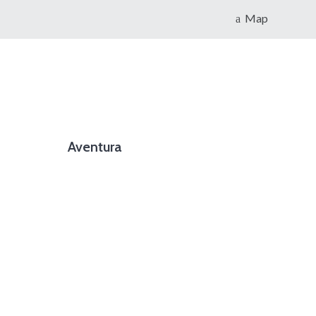
Map
Aventura
foto cortesía de beachboyzsc.com