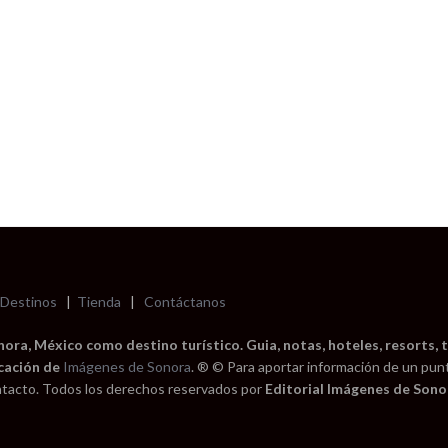
Destinos
|
Tienda
|
Contáctanos
ra, México como destino turístico. Guia, notas, hoteles, resorts, t
cación de
Imágenes de Sonora
. ® © Para aportar información de un pun
tacto. Todos los derechos reservados por
Editorial Imágenes de Sonor