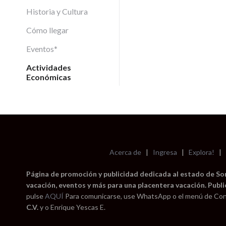
Historia y Cultura
Cómo llegar
Eventos*
Actividades
Económicas
Acerca de
|
Ingresa
|
Explora!
|
Página de promoción y publicidad dedicada al estado de Sono
vacación, eventos y más para una placentera vacación. Publi
pulse
AQUÍ
Para comunicarse, use WhatsApp o el menú de Con
C.V.
y o Enrique Yescas E.