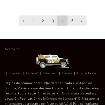
1
2
3
4
5
Acerca de
|
Ingresa
|
Explora!
|
Destinos
|
Tienda
|
Contáctanos
Página de promoción y publicidad dedicada al estado de
Sonora, México como destino turístico. Guia, notas, hoteles,
resorts, tours, vacación, eventos y más para una placentera
vacación. Publicación de
Imágenes de Sonora
. ® © Para aportar
información de un punto por favor pulse
AQUÍ
Para comunicarse,