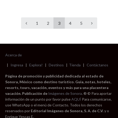
1
2
3
4
5
Acerca de
|
Ingresa
|
Explora!
|
Destinos
|
Tienda
|
Contáctanos
Página de promoción y publicidad dedicada al estado de
Sonora, México como destino turístico. Guia, notas, hoteles,
resorts, tours, vacación, eventos y más para una placentera
vacación. Publicación de
Imágenes de Sonora
. ® © Para aportar
información de un punto por favor pulse
AQUÍ
Para comunicarse,
use WhatsApp o el menú de Contacto. Todos los derechos
reservados por
Editorial Imágenes de Sonora, S. A. de C.V.
y o
Enrique Yescas E.