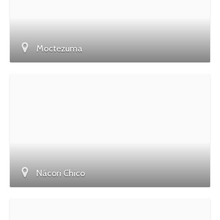
Moctezuma
Nácori Chico