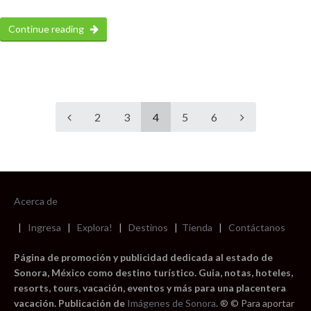
Continue reading
2
3
4
5
6
Acerca de
|
Ingresa
|
Explora!
|
Destinos
|
Tienda
|
Contáctanos
Página de promoción y publicidad dedicada al estado de
Sonora, México como destino turístico. Guia, notas, hoteles,
resorts, tours, vacación, eventos y más para una placentera
vacación. Publicación de
Imágenes de Sonora
. ® © Para aportar