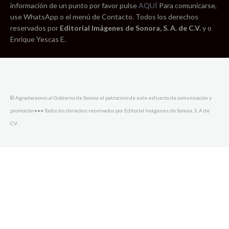
información de un punto por favor pulse
AQUÍ
Para comunicarse,
use WhatsApp o el menú de Contacto. Todos los derechos
reservados por
Editorial Imágenes de Sonora, S. A. de C.V.
y o
Enrique Yescas E.
© Agradecemos al Gobierno de Sonora el patrocinio de este esfuerzo de comunicación y
promoción••• Todos los derechos reservados por Editorial Imágenes de Sonora, S. A de
C.V.