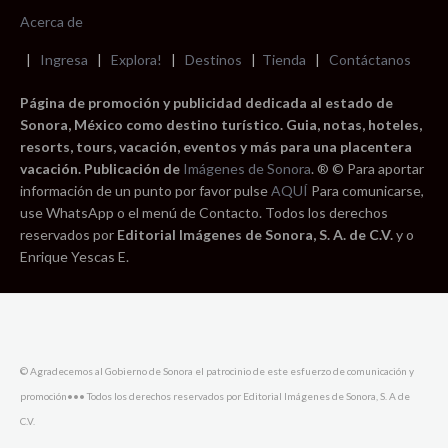
Acerca de
|
Ingresa
|
Explora!
|
Destinos
|
Tienda
|
Contáctanos
Página de promoción y publicidad dedicada al estado de
Sonora, México como destino turístico. Guia, notas, hoteles,
resorts, tours, vacación, eventos y más para una placentera
vacación. Publicación de
Imágenes de Sonora
. ® © Para aportar
información de un punto por favor pulse
AQUÍ
Para comunicarse,
use WhatsApp o el menú de Contacto. Todos los derechos
reservados por
Editorial Imágenes de Sonora, S. A. de C.V.
y o
Enrique Yescas E.
© Agradecemos al Gobierno de Sonora el patrocinio de este esfuerzo de comunicación y
promoción••• Todos los derechos reservados por Editorial Imágenes de Sonora, S. A de
C.V.