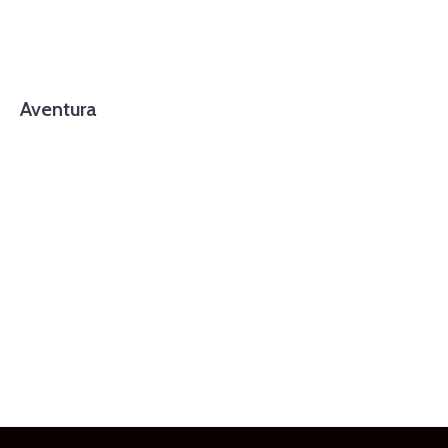
Aventura
foto cortesía de beachboyzsc.com