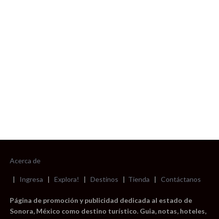
foto cortesía de beachboyzsc.com
Acerca de
|
Ingresa
|
Explora!
|
Destinos
|
Tienda
|
Contáctanos
Página de promoción y publicidad dedicada al estado de
Sonora, México como destino turístico. Guia, notas, hoteles,