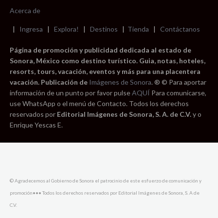
Acerca de
|
Ingresa
|
Explora!
|
Destinos
|
Tienda
|
Contáctanos
Página de promoción y publicidad dedicada al estado de
Sonora, México como destino turístico. Guia, notas, hoteles,
resorts, tours, vacación, eventos y más para una placentera
vacación. Publicación de
Imágenes de Sonora
. ® © Para aportar
información de un punto por favor pulse
AQUÍ
Para comunicarse,
use WhatsApp o el menú de Contacto. Todos los derechos
reservados por
Editorial Imágenes de Sonora, S. A. de C.V.
y o
Enrique Yescas E.
© Agradecemos al Gobierno de Sonora el patrocinio de este esfuerzo de comunicación y
promoción••• Todos los derechos reservados por Editorial Imágenes de Sonora, S. A de
C.V.