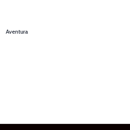
Aventura
foto cortesía de beachboyzsc.com