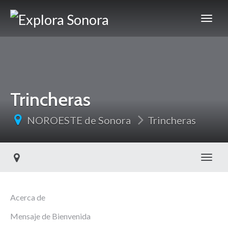
Trincheras
NOROESTE de Sonora
Trincheras
Toggl
Acerca de
Mensaje de Bienvenida