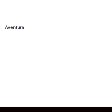
Aventura
foto cortesía de beachboyzsc.com