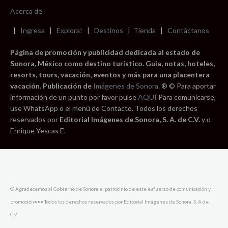
Acerca de
|
Ingresa
|
Explora!
|
Destinos
|
Tienda
|
Contáctanos
Página de promoción y publicidad dedicada al estado de
Sonora, México como destino turístico. Guia, notas, hoteles,
resorts, tours, vacación, eventos y más para una placentera
vacación. Publicación de
Imágenes de Sonora
. ® © Para aportar
información de un punto por favor pulse
AQUÍ
Para comunicarse,
use WhatsApp o el menú de Contacto. Todos los derechos
reservados por
Editorial Imágenes de Sonora, S. A. de C.V.
y o
Enrique Yescas E.
© Agradecemos al Gobierno de Sonora el patrocinio de este esfuerzo de comunicación y
promoción••• Todos los derechos reservados por Editorial Imágenes de Sonora, S. A de
C.V.