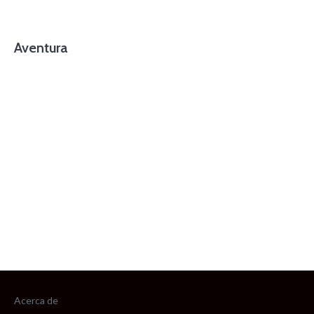
Aventura
foto cortesía de beachboyzsc.com
Acerca de