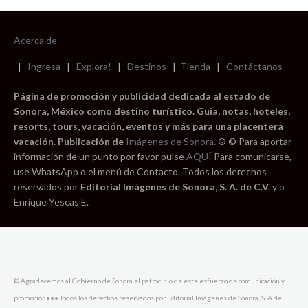
Acerca de
|
Ingresa
|
Explora!
|
Destinos
|
Tienda
|
Contáctanos
Página de promoción y publicidad dedicada al estado de
Sonora, México como destino turístico. Guia, notas, hoteles,
resorts, tours, vacación, eventos y más para una placentera
vacación. Publicación de
Imágenes de Sonora
. ® © Para aportar
información de un punto por favor pulse
AQUÍ
Para comunicarse,
use WhatsApp o el menú de Contacto. Todos los derechos
reservados por
Editorial Imágenes de Sonora, S. A. de C.V.
y o
Enrique Yescas E.
© Agradecemos al Gobierno de Sonora el patrocinio de este esfuerzo de comunicación y
promoción••• Todos los derechos reservados por Editorial Imágenes de Sonora, S. A de