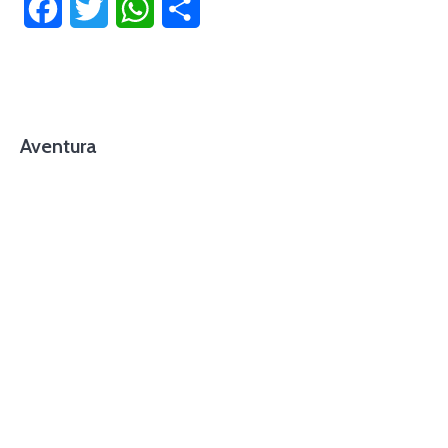
Facebook
Twitter
WhatsApp
Compartir
Aventura
foto cortesía de beachboyzsc.com