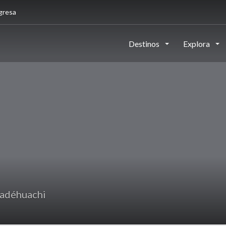
gresa
Destinos
Explora
adéhuachi