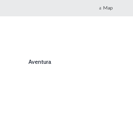
Map
Aventura
foto cortesía de beachboyzsc.com