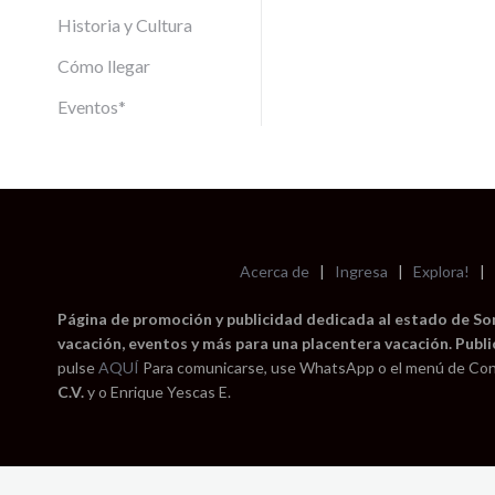
Historia y Cultura
Cómo llegar
Eventos*
Acerca de
|
Ingresa
|
Explora!
|
Página de promoción y publicidad dedicada al estado de Sono
vacación, eventos y más para una placentera vacación. Publi
pulse
AQUÍ
Para comunicarse, use WhatsApp o el menú de Con
C.V.
y o Enrique Yescas E.