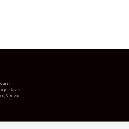
ours,
to por favor
a, S. A. de