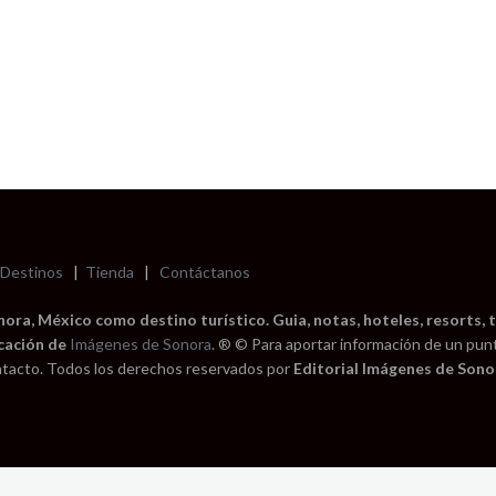
Destinos
|
Tienda
|
Contáctanos
ra, México como destino turístico. Guia, notas, hoteles, resorts, t
cación de
Imágenes de Sonora
. ® © Para aportar información de un pun
tacto. Todos los derechos reservados por
Editorial Imágenes de Sonor