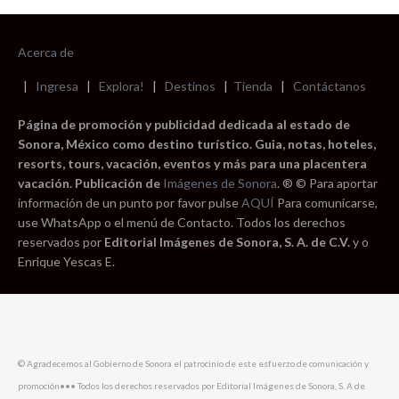
Acerca de
|
Ingresa
|
Explora!
|
Destinos
|
Tienda
|
Contáctanos
Página de promoción y publicidad dedicada al estado de
Sonora, México como destino turístico. Guia, notas, hoteles,
resorts, tours, vacación, eventos y más para una placentera
vacación. Publicación de
Imágenes de Sonora
. ® © Para aportar
información de un punto por favor pulse
AQUÍ
Para comunicarse,
use WhatsApp o el menú de Contacto. Todos los derechos
reservados por
Editorial Imágenes de Sonora, S. A. de C.V.
y o
Enrique Yescas E.
© Agradecemos al Gobierno de Sonora el patrocinio de este esfuerzo de comunicación y
promoción••• Todos los derechos reservados por Editorial Imágenes de Sonora, S. A de