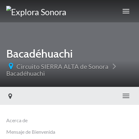
Bacadéhuachi
Circuito SIERRA ALTA de Sonora
Bacadéhuachi
Toggl
Acerca de
Mensaje de Bienvenida