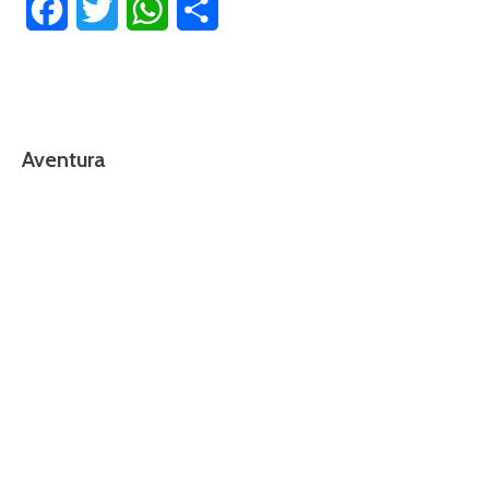
Facebook
Twitter
WhatsApp
Compartir
Aventura
foto cortesía de beachboyzsc.com