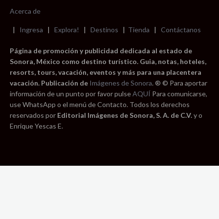
Acerca de
|
Ingresa
|
Explora!
|
Destinos
|
Tienda
|
Contáctanos
Página de promoción y publicidad dedicada al estado de
Sonora, México como destino turístico. Guia, notas, hoteles,
resorts, tours, vacación, eventos y más para una placentera
vacación. Publicación de
Imágenes de Sonora
. ® © Para aportar
información de un punto por favor pulse
AQUÍ
Para comunicarse,
use WhatsApp o el menú de Contacto. Todos los derechos
reservados por
Editorial Imágenes de Sonora, S. A. de C.V.
y o
Enrique Yescas E.