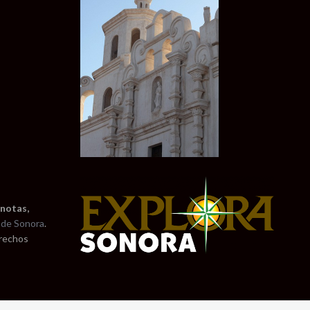
 notas,
de Sonora
.
erechos