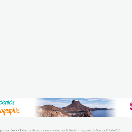
promoción••• Todos los derechos reservados por Editorial Imágenes de Sonora, S. A de C.V.