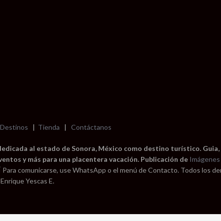
Destinos
|
Tienda
|
Contáctanos
dedicada al estado de Sonora, México como destino turístico. Guia,
eventos y más para una placentera vacación. Publicación de
Imágenes 
Í
Para comunicarse, use WhatsApp o el menú de Contacto. Todos los d
 Enrique Yescas E.