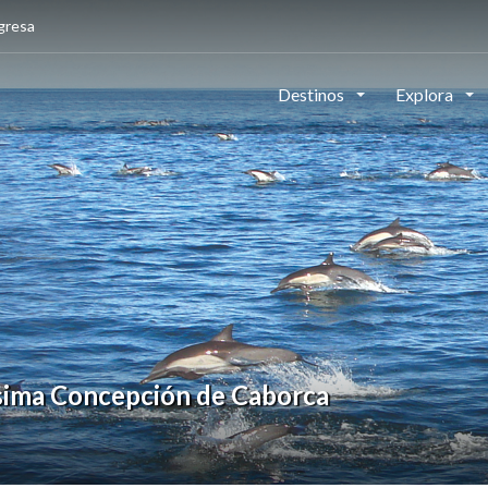
gresa
Destinos
Explora
ísima Concepción de Caborca