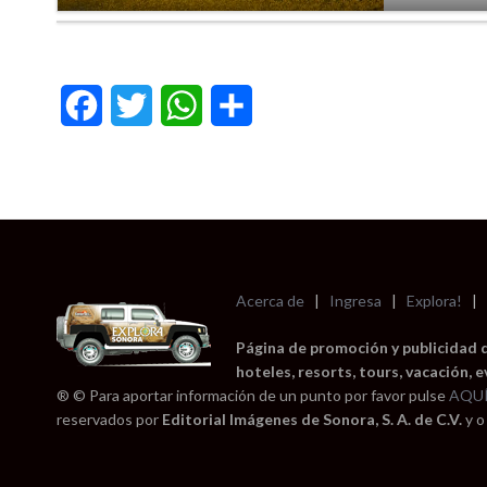
Corral de madera y troncos.
Facebook
Twitter
WhatsApp
Compartir
Acerca de
|
Ingresa
|
Explora!
|
Página de promoción y publicidad 
hoteles, resorts, tours, vacación, 
® © Para aportar información de un punto por favor pulse
AQU
reservados por
Editorial Imágenes de Sonora, S. A. de C.V.
y o