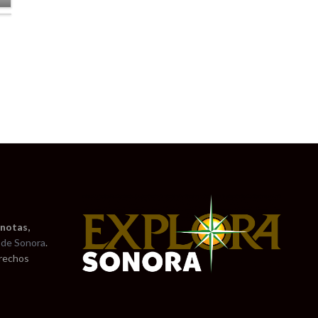
 notas,
de Sonora
.
erechos