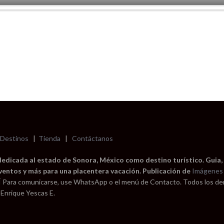
Destinos
|
Tienda
|
Contáctanos
dedicada al estado de Sonora, México como destino turístico. Guia,
eventos y más para una placentera vacación. Publicación de
Imágenes 
Í
Para comunicarse, use WhatsApp o el menú de Contacto. Todos los d
 Enrique Yescas E.