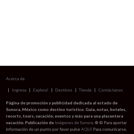
Acerca de
|
Ingresa
|
Explora!
|
Destinos
|
Tienda
|
Contáctanos
Página de promoción y publicidad dedicada al estado de
Sonora, México como destino turístico. Guia, notas, hoteles,
resorts, tours, vacación, eventos y más para una placentera
vacación. Publicación de
Imágenes de Sonora
. ® © Para aportar
información de un punto por favor pulse
AQUÍ
Para comunicarse,