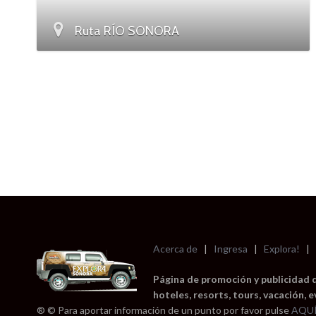
Ruta RÍO SONORA
Acerca de
|
Ingresa
|
Explora!
|
Página de promoción y publicidad 
hoteles, resorts, tours, vacación, 
® © Para aportar información de un punto por favor pulse
AQU