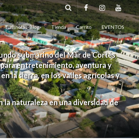
Turisnotas-Blog-
Tienda
Carrito
EVENTOS
 mundo submarino del Mar de Cortés
s para entretenimiento, aventura y
n la sierra, en los valles agrícolas y
 la naturaleza en una diversidad de