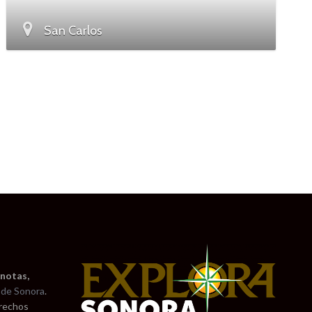
San Carlos
 notas,
de Sonora
.
erechos