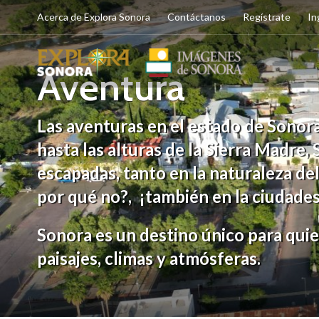
Acerca de Explora Sonora
Contáctanos
Regístrate
In
Aventura
Las aventuras en el estado de Sonor
hasta las alturas de la Sierra Madre
escapadas, tanto en la naturaleza del 
por qué no?, ¡también en la ciudades
Sonora es un destino único para quie
paisajes, climas y atmósferas.