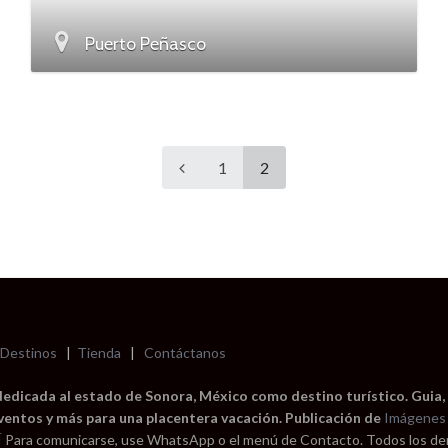
Puerto Peñasco
1
2
Destinos
|
Tienda
|
Contáctanos
dedicada al estado de Sonora, México como destino turístico. Guia,
eventos y más para una placentera vacación. Publicación de
Imágenes 
Í
Para comunicarse, use WhatsApp o el menú de Contacto. Todos los d