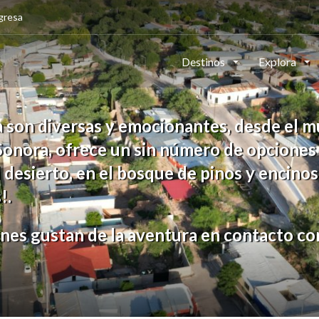
gresa
Destinos
Explora
a son diversas y emocionantes, desde el
, Sonora, ofrece un sin número de opcione
desierto, en el bosque de pinos y encinos e
!.
nes gustan de la aventura en contacto con