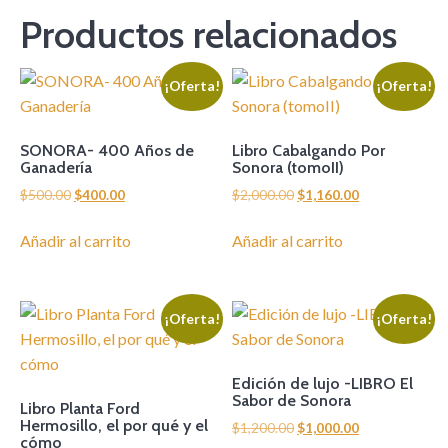
Productos relacionados
¡Oferta!
¡Oferta!
SONORA- 400 Años de
Libro Cabalgando Por
Ganadería
Sonora (tomoII)
El
El
El
El
$
500.00
$
400.00
$
2,000.00
$
1,160.00
precio
precio
precio
precio
original
actual
original
actual
Añadir al carrito
Añadir al carrito
era:
es:
era:
es:
$500.00.
$400.00.
$2,000.00.
$1,160.00.
¡Oferta!
¡Oferta!
Edición de lujo -LIBRO El
Sabor de Sonora
Libro Planta Ford
Hermosillo, el por qué y el
El
El
$
1,200.00
$
1,000.00
cómo
precio
precio