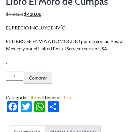
Libro El Moro de Cumpas
El
El
$
450.00
$
400.00
precio
precio
EL PRECIO INCLUYE ENVÍO
original
actual
era:
es:
EL LIBRO SE ENVÍA A DOMOCILIO por el Servicio Postal
$450.00.
$400.00.
Mexico y por el United Postal Service (correo USA
.
Libro
Comprar
El
Moro
de
Categoría:
Libros
Etiqueta:
libro
Cumpas
Facebook
Twitter
WhatsApp
Compartir
cantidad
Descripción
Información adicional