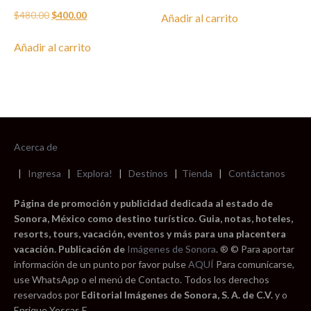
El
El
original
actual
$
480.00
$
400.00
Añadir al carrito
precio
precio
era:
es:
original
actual
$1,200.00.
$1,000.00.
Añadir al carrito
era:
es:
$480.00.
$400.00.
Acerca de
|
Ingresa
|
Explora!
|
Destinos
|
Tienda
|
Contáctanos
Página de promoción y publicidad dedicada al estado de
Sonora, México como destino turístico. Guia, notas, hoteles,
resorts, tours, vacación, eventos y más para una placentera
vacación. Publicación de
Imágenes de Sonora
. ® © Para aportar
información de un punto por favor pulse
AQUÍ
Para comunicarse,
use WhatsApp o el menú de Contacto. Todos los derechos
reservados por
Editorial Imágenes de Sonora, S. A. de C.V.
y o
Enrique Yescas E.