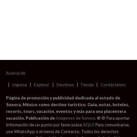
Acerca de
|
Ingresa
|
Explora!
|
Destinos
|
Tienda
|
Contáctanos
Página de promoción y publicidad dedicada al estado de
Sonora, México como destino turístico. Guia, notas, hoteles,
resorts, tours, vacación, eventos y más para una placentera
vacación. Publicación de
Imágenes de Sonora
. ® © Para aportar
información de un punto por favor pulse
AQUÍ
Para comunicarse,
use WhatsApp o el menú de Contacto. Todos los derechos