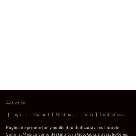
foto cortesía de beachboyzsc.com
Acerca de
|
Ingresa
|
Explora!
|
Destinos
|
Tienda
|
Contáctanos
Página de promoción y publicidad dedicada al estado de
Sonora, México como destino turístico. Guia, notas, hoteles,