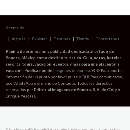
Acerca de
|
Ingresa
|
Explora!
|
Destinos
|
Tienda
|
Contáctanos
Página de promoción y publicidad dedicada al estado de
Sonora, México como destino turístico. Guia, notas, hoteles,
resorts, tours, vacación, eventos y más para una placentera
vacación. Publicación de
Imágenes de Sonora
. ® © Para aportar
información de un punto por favor pulse
AQUÍ
Para comunicarse,
use WhatsApp o el menú de Contacto. Todos los derechos
reservados por
Editorial Imágenes de Sonora, S. A. de C.V.
y o
Enrique Yescas E.
© Agradecemos al Gobierno de Sonora el patrocinio de este esfuerzo de comunicación y