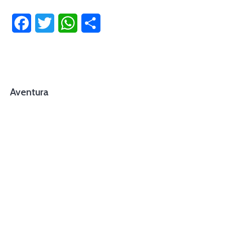
Facebook
Twitter
WhatsApp
Compartir
Aventura
foto cortesía de beachboyzsc.com