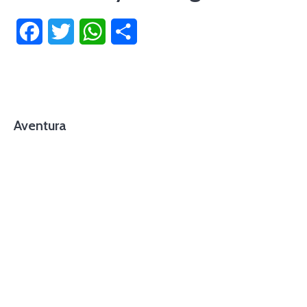
Facebook
Twitter
WhatsApp
Compartir
Aventura
foto cortesía de beachboyzsc.com