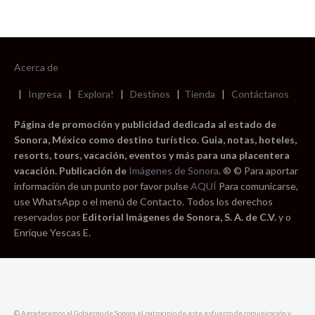
Acerca de
|
Ingresa
|
Explora!
|
Destinos
|
Tienda
|
Contáctanos
Página de promoción y publicidad dedicada al estado de
Sonora, México como destino turístico. Guia, notas, hoteles,
resorts, tours, vacación, eventos y más para una placentera
vacación. Publicación de
Imágenes de Sonora
. ® © Para aportar
información de un punto por favor pulse
AQUÍ
Para comunicarse,
use WhatsApp o el menú de Contacto. Todos los derechos
reservados por
Editorial Imágenes de Sonora, S. A. de C.V.
y o
Enrique Yescas E.
© Agradecemos al Gobierno de Sonora el patrocinio de este esfuerzo de comunicación y