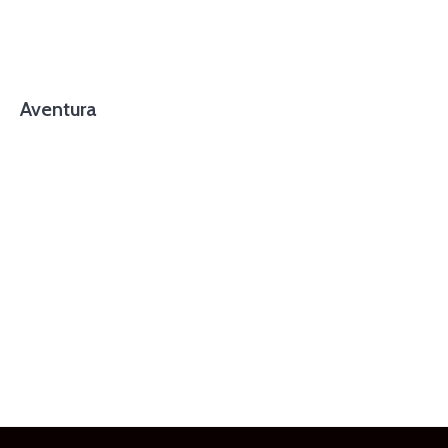
Aventura
foto cortesía de beachboyzsc.com