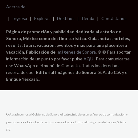
Acerca de
|
Ingresa
|
Explora!
|
Destinos
|
Tienda
|
Contáctanos
Página de promoción y publicidad dedicada al estado de
Sonora, México como destino turístico. Guia, notas, hoteles,
resorts, tours, vacación, eventos y más para una placentera
vacación. Publicación de
Imágenes de Sonora
. ® © Para aportar
información de un punto por favor pulse
AQUÍ
Para comunicarse,
use WhatsApp o el menú de Contacto. Todos los derechos
reservados por
Editorial Imágenes de Sonora, S. A. de C.V.
y o
Enrique Yescas E.
© Agradecemos al Gobierno de Sonora el patrocinio de este esfuerzo de comunicación y
promoción••• Todos los derechos reservados por Editorial Imágenes de Sonora, S. A de
C.V.