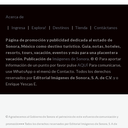
Acerca de
|
Ingresa
|
Explora!
|
Destinos
|
Tienda
|
Contáctanos
Página de promoción y publicidad dedicada al estado de
Sonora, México como destino turístico. Guia, notas, hoteles,
resorts, tours, vacación, eventos y más para una placentera
vacación. Publicación de
Imágenes de Sonora
. ® © Para aportar
información de un punto por favor pulse
AQUÍ
Para comunicarse,
use WhatsApp o el menú de Contacto. Todos los derechos
reservados por
Editorial Imágenes de Sonora, S. A. de C.V.
y o
Enrique Yescas E.
© Agradecemos al Gobierno de Sonora el patrocinio de este esfuerzo de comunicación y
promoción••• Todos los derechos reservados por Editorial Imágenes de Sonora, S. A de