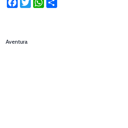
Facebook
Twitter
WhatsApp
Compartir
Aventura
foto cortesía de beachboyzsc.com