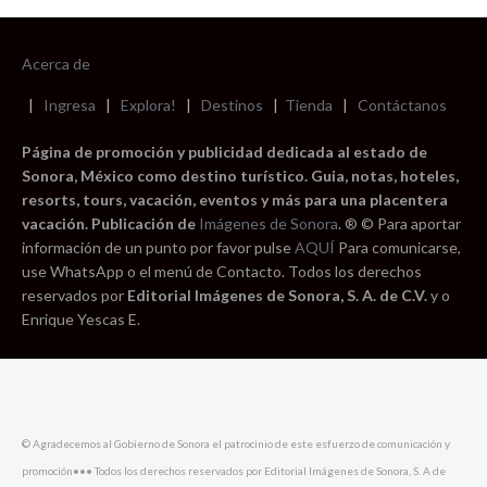
Acerca de
|
Ingresa
|
Explora!
|
Destinos
|
Tienda
|
Contáctanos
Página de promoción y publicidad dedicada al estado de
Sonora, México como destino turístico. Guia, notas, hoteles,
resorts, tours, vacación, eventos y más para una placentera
vacación. Publicación de
Imágenes de Sonora
. ® © Para aportar
información de un punto por favor pulse
AQUÍ
Para comunicarse,
use WhatsApp o el menú de Contacto. Todos los derechos
reservados por
Editorial Imágenes de Sonora, S. A. de C.V.
y o
Enrique Yescas E.
© Agradecemos al Gobierno de Sonora el patrocinio de este esfuerzo de comunicación y
promoción••• Todos los derechos reservados por Editorial Imágenes de Sonora, S. A de