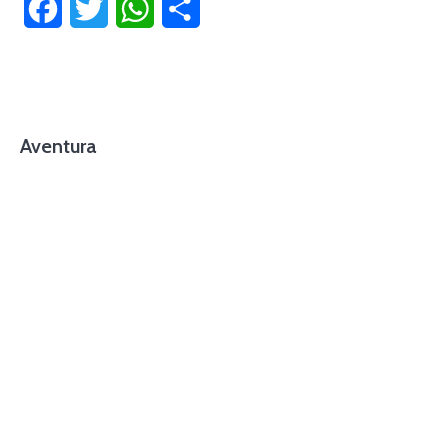
Facebook
Twitter
WhatsApp
Compartir
Aventura
foto cortesía de beachboyzsc.com