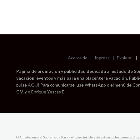
Acerca de
|
Ingresa
|
Explora!
|
Página de promoción y publicidad dedicada al estado de Sono
vacación, eventos y más para una placentera vacación. Publi
pulse
AQUÍ
Para comunicarse, use WhatsApp o el menú de Con
C.V.
y o Enrique Yescas E.
© Agradecemos al Gobierno de Sonora el patrocinio de este esfuerzo de comunicación y 