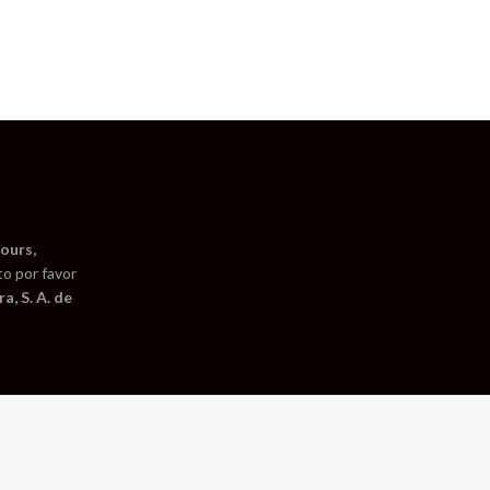
ours,
to por favor
a, S. A. de