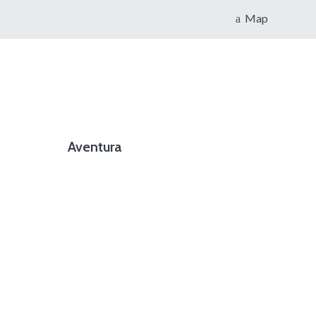
Map
Aventura
foto cortesía de beachboyzsc.com