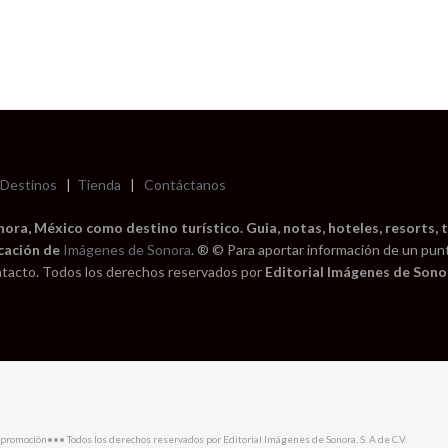
Destinos
|
Tienda
|
Contáctanos
ra, México como destino turístico. Guia, notas, hoteles, resorts, t
cación de
Imágenes de Sonora
. ® © Para aportar información de un pun
tacto. Todos los derechos reservados por
Editorial Imágenes de Sonor
promoción••• Todos los derechos reservados por Editorial Imágenes de Sonora, S. A de C.V.