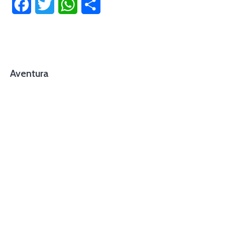
Facebook
Twitter
WhatsApp
Compartir
Aventura
foto cortesía de beachboyzsc.com