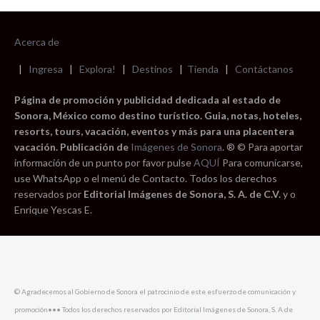
Acerca de
|
Ingresa
|
Explora!
|
Destinos
|
Tienda
|
Contáctanos
Página de promoción y publicidad dedicada al estado de
Sonora, México como destino turístico. Guia, notas, hoteles,
resorts, tours, vacación, eventos y más para una placentera
vacación. Publicación de
Imágenes de Sonora
. ® © Para aportar
información de un punto por favor pulse
AQUÍ
Para comunicarse,
use WhatsApp o el menú de Contacto. Todos los derechos
reservados por
Editorial Imágenes de Sonora, S. A. de C.V.
y o
Enrique Yescas E.
© Agradecemos al Gobierno de Sonora el patrocinio de este esfuerzo de comunicación y
promoción••• Todos los derechos reservados por Editorial Imágenes de Sonora, S. A de