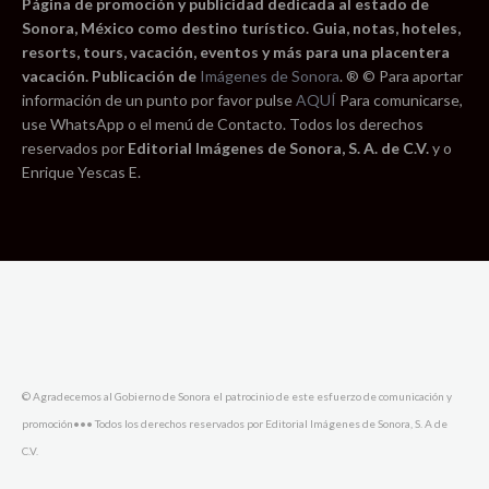
Página de promoción y publicidad dedicada al estado de
Sonora, México como destino turístico. Guia, notas, hoteles,
resorts, tours, vacación, eventos y más para una placentera
vacación. Publicación de
Imágenes de Sonora
. ® © Para aportar
información de un punto por favor pulse
AQUÍ
Para comunicarse,
use WhatsApp o el menú de Contacto. Todos los derechos
reservados por
Editorial Imágenes de Sonora, S. A. de C.V.
y o
Enrique Yescas E.
© Agradecemos al Gobierno de Sonora el patrocinio de este esfuerzo de comunicación y
promoción••• Todos los derechos reservados por Editorial Imágenes de Sonora, S. A de
C.V.