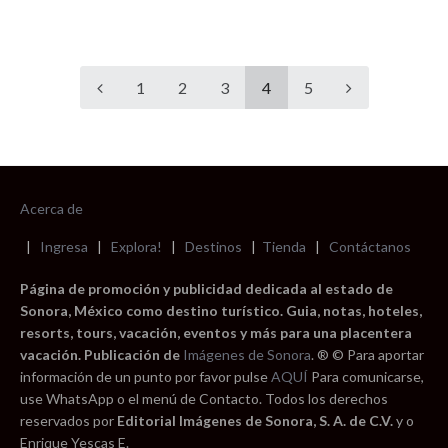
1
2
3
4
5
Acerca de
|
Ingresa
|
Explora!
|
Destinos
|
Tienda
|
Contáctanos
Página de promoción y publicidad dedicada al estado de
Sonora, México como destino turístico. Guia, notas, hoteles,
resorts, tours, vacación, eventos y más para una placentera
vacación. Publicación de
Imágenes de Sonora
. ® © Para aportar
información de un punto por favor pulse
AQUÍ
Para comunicarse,
use WhatsApp o el menú de Contacto. Todos los derechos
reservados por
Editorial Imágenes de Sonora, S. A. de C.V.
y o
Enrique Yescas E.