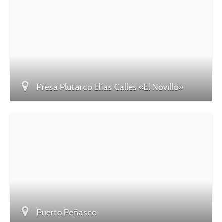
Presa Plutarco Elías Calles «El Novillo»
Puerto Peñasco