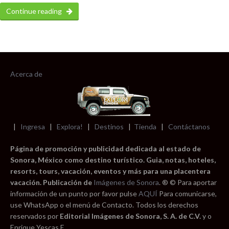
Continue reading
Acerca de
|
Ingresa
|
Explora!
|
Destinos
|
Tienda
|
Contáctanos
Página de promoción y publicidad dedicada al estado de
Sonora, México como destino turístico. Guia, notas, hoteles,
resorts, tours, vacación, eventos y más para una placentera
vacación. Publicación de
Imágenes de Sonora
. ® © Para aportar
información de un punto por favor pulse
AQUÍ
Para comunicarse,
use WhatsApp o el menú de Contacto. Todos los derechos
reservados por
Editorial Imágenes de Sonora, S. A. de C.V.
y o
Enrique Yescas E.