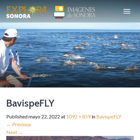
BavispeFLY
Published
mayo 22, 2022
at
1092 × 859
in
BavispeFLY
←
Previous
Next
→