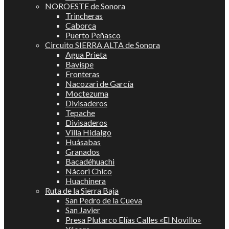
NOROESTE de Sonora
Trincheras
Caborca
Puerto Peñasco
Circuito SIERRA ALTA de Sonora
Agua Prieta
Bavispe
Fronteras
Nacozari de García
Moctezuma
Divisaderos
Tepache
Divisaderos
Villa Hidalgo
Huásabas
Granados
Bacadéhuachi
Nácori Chico
Huachinera
Ruta de la Sierra Baja
San Pedro de la Cueva
San Javier
Presa Plutarco Elías Calles «El Novillo»