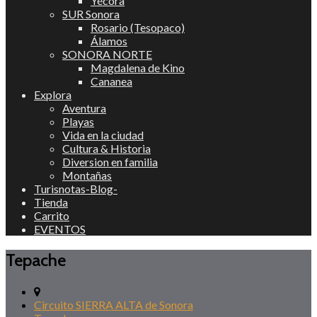
Yécora
SUR Sonora
Rosario (Tesopaco)
Álamos
SONORA NORTE
Magdalena de Kino
Cananea
Explora
Aventura
Playas
Vida en la ciudad
Cultura & Historia
Diversion en familia
Montañas
Turisnotas-Blog-
Tienda
Carrito
EVENTOS
Tepache
Circuito SIERRA ALTA de Sonora