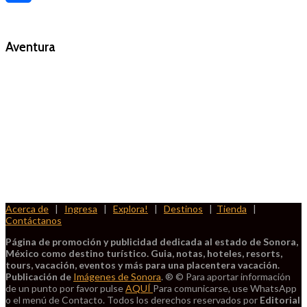
Compartir
Aventura
foto
cortesía
de
beachboyzsc.com
Acerca de
|
Ingresa
|
Explora!
|
Destinos
|
Tienda
|
Contáctanos
Página de promoción y publicidad dedicada al estado de Sonora,
México como destino turístico. Guia, notas, hoteles, resorts,
tours, vacación, eventos y más para una placentera vacación.
Publicación de
Imágenes de Sonora
. ® © Para aportar información
de un punto por favor pulse
AQUÍ
Para comunicarse, use WhatsApp
o el menú de Contacto. Todos los derechos reservados por
Editorial