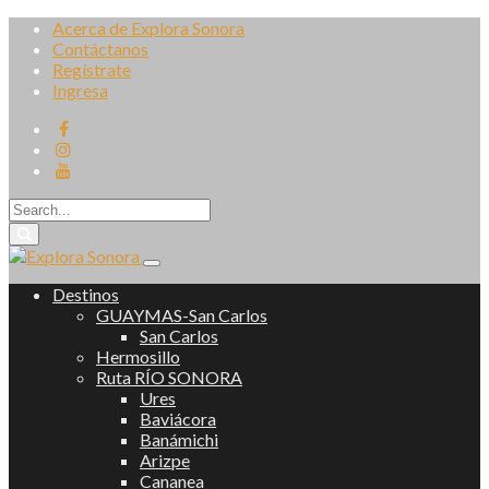
Acerca de Explora Sonora
Contáctanos
Regístrate
Ingresa
Destinos
GUAYMAS-San Carlos
San Carlos
Hermosillo
Ruta RÍO SONORA
Ures
Baviácora
Banámichi
Arizpe
Cananea